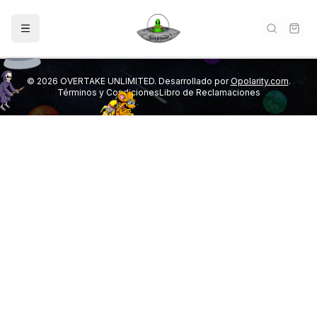
©
2026
OVERTAKE UNLIMITED. Desarrollado por
Opolarity.com
.
Términos y Condiciones
Libro de Reclamaciones