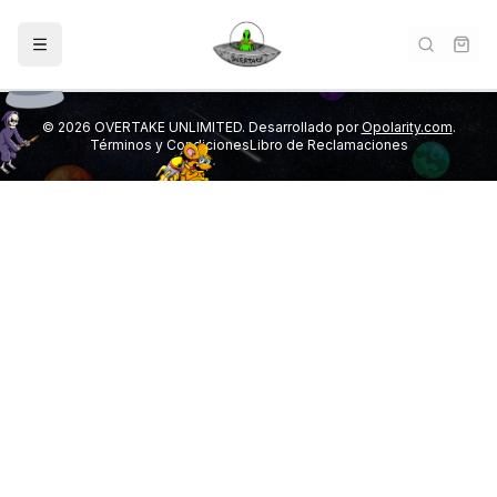
©
2026
OVERTAKE UNLIMITED. Desarrollado por
Opolarity.com
.
Términos y Condiciones
Libro de Reclamaciones