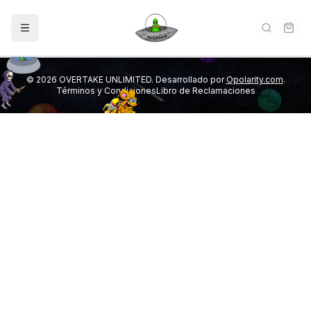
©
2026
OVERTAKE UNLIMITED. Desarrollado por
Opolarity.com
.
Términos y Condiciones
Libro de Reclamaciones